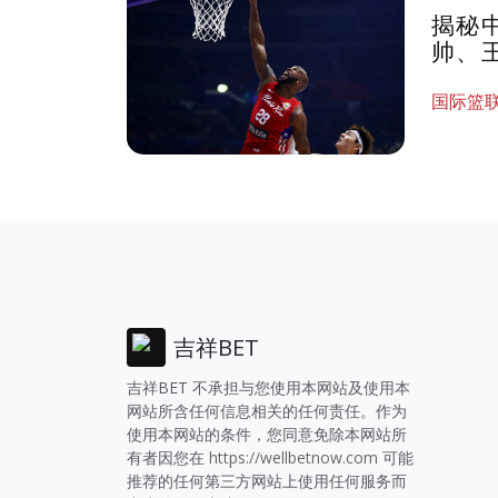
揭秘
帅、
国际篮
吉祥BET
吉祥BET 不承担与您使用本网站及使用本
网站所含任何信息相关的任何责任。作为
使用本网站的条件，您同意免除本网站所
有者因您在
https://wellbetnow.com
可能
推荐的任何第三方网站上使用任何服务而