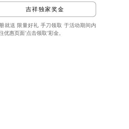
吉祥独家奖金
册就送 限量好礼 手刀领取 于活动期间内
往优惠页面”点击领取”彩金。