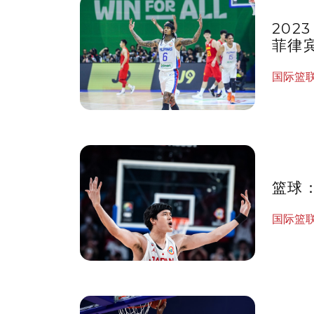
202
菲律
国际篮
篮球
国际篮