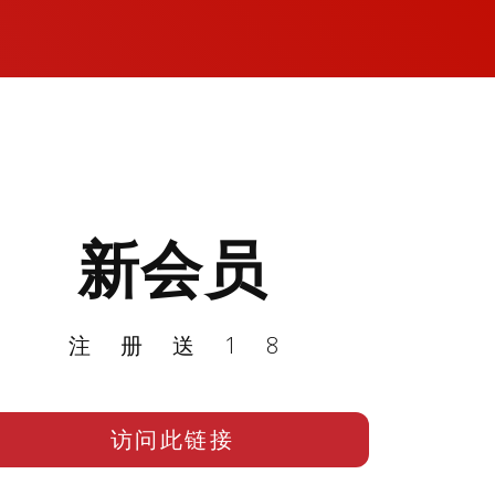
新会员
注册送18
访问此链接