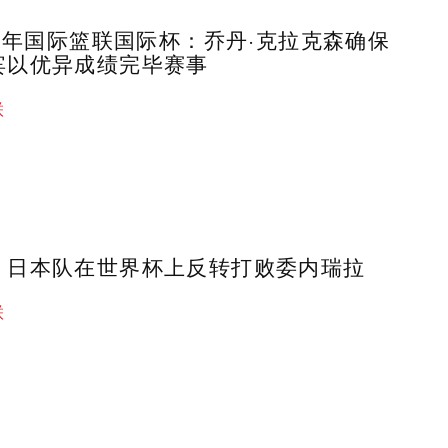
3 年国际篮联国际杯：乔丹·克拉克森确保
宾以优异成绩完毕赛事
联
：日本队在世界杯上反转打败委内瑞拉
联