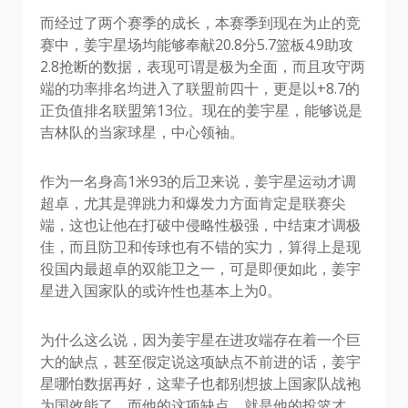
而经过了两个赛季的成长，本赛季到现在为止的竞
赛中，姜宇星场均能够奉献20.8分5.7篮板4.9助攻
2.8抢断的数据，表现可谓是极为全面，而且攻守两
端的功率排名均进入了联盟前四十，更是以+8.7的
正负值排名联盟第13位。现在的姜宇星，能够说是
吉林队的当家球星，中心领袖。
作为一名身高1米93的后卫来说，姜宇星运动才调
超卓，尤其是弹跳力和爆发力方面肯定是联赛尖
端，这也让他在打破中侵略性极强，中结束才调极
佳，而且防卫和传球也有不错的实力，算得上是现
役国内最超卓的双能卫之一，可是即便如此，姜宇
星进入国家队的或许性也基本上为0。
为什么这么说，因为姜宇星在进攻端存在着一个巨
大的缺点，甚至假定说这项缺点不前进的话，姜宇
星哪怕数据再好，这辈子也都别想披上国家队战袍
为国效能了，而他的这项缺点，就是他的投篮才