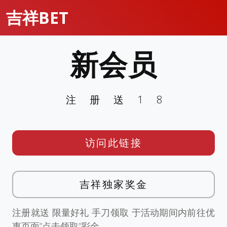
吉祥BET
新会员
注册送18
访问此链接
吉祥独家奖金
注册就送 限量好礼 手刀领取 于活动期间内前往优
惠页面”点击领取”彩金。