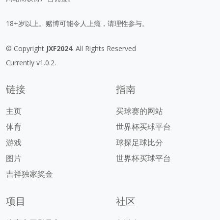
18+岁以上。赌博可能令人上瘾，请理性参与。
© Copyright
JXF2024
. All Rights Reserved
Currently v1.0.2.
链接
指南
主页
买球赛的网站
体育
世界杯买球平台
游戏
球探足球比分
图片
世界杯买球平台
吉祥独家奖金
项目
社区