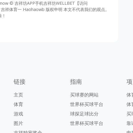
etnow © 吉祥坊APP手机吉祥坊WELLBET【访问
网，吉祥体育一 Haohaowb 版权申明 本文不代表我们的观点。
除！
链接
指南
项
主页
买球赛的网站
体
体育
世界杯买球平台
体
游戏
球探足球比分
买
图片
世界杯买球平台
靠
吉祥独家奖金
电