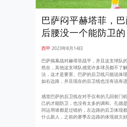
巴萨闷平赫塔菲，巴
后腰没一个能防卫的
西甲
2023年8月14日
巴萨揭幕战对赫塔菲战平，并且这支球队
然在，其他这支球队感觉许多球员都不了
法，这才是要害。巴萨的后卫线只能说体
如右边路，并且现在的后卫线也没有说有
感觉巴萨的后卫线在对手仅有的几回射门
己的才能防卫，也没有太多的调和。孔德
同运用谁都是过错的，左边路的后卫体现
什么新人，之前的赛季左边路的体现就欠