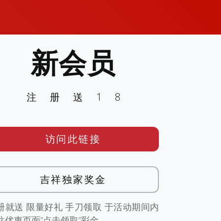
新会员
注册送18
访问此链接
吉祥独家奖金
册就送 限量好礼 手刀领取 于活动期间内
往优惠页面”点击领取”彩金。