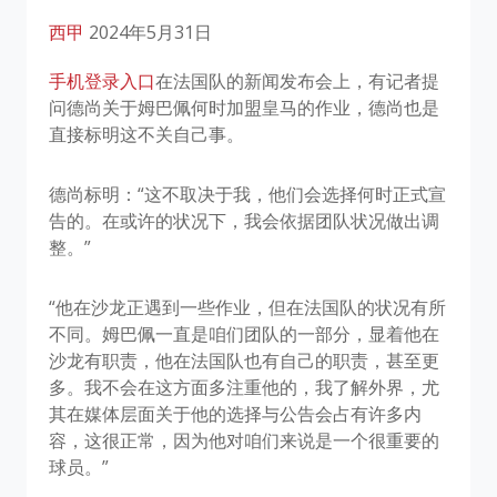
西甲
2024年5月31日
手机登录入口
在法国队的新闻发布会上，有记者提
问德尚关于姆巴佩何时加盟皇马的作业，德尚也是
直接标明这不关自己事。
德尚标明：“这不取决于我，他们会选择何时正式宣
告的。在或许的状况下，我会依据团队状况做出调
整。”
“他在沙龙正遇到一些作业，但在法国队的状况有所
不同。姆巴佩一直是咱们团队的一部分，显着他在
沙龙有职责，他在法国队也有自己的职责，甚至更
多。我不会在这方面多注重他的，我了解外界，尤
其在媒体层面关于他的选择与公告会占有许多内
容，这很正常，因为他对咱们来说是一个很重要的
球员。”