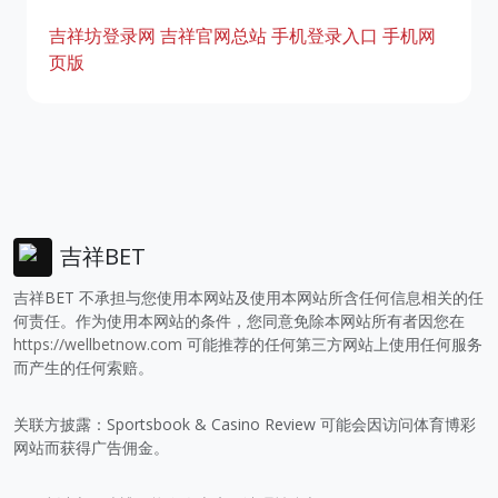
吉祥坊登录网
吉祥官网总站
手机登录入口
手机网
页版
吉祥BET
吉祥BET 不承担与您使用本网站及使用本网站所含任何信息相关的任
何责任。作为使用本网站的条件，您同意免除本网站所有者因您在
https://wellbetnow.com
可能推荐的任何第三方网站上使用任何服务
而产生的任何索赔。
关联方披露：Sportsbook & Casino Review 可能会因访问体育博彩
网站而获得广告佣金。