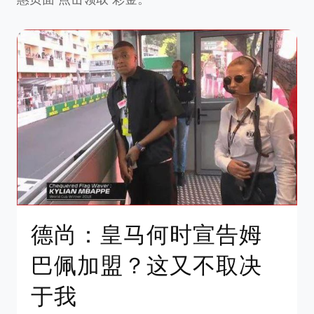
德尚：皇马何时宣告姆
巴佩加盟？这又不取决
于我