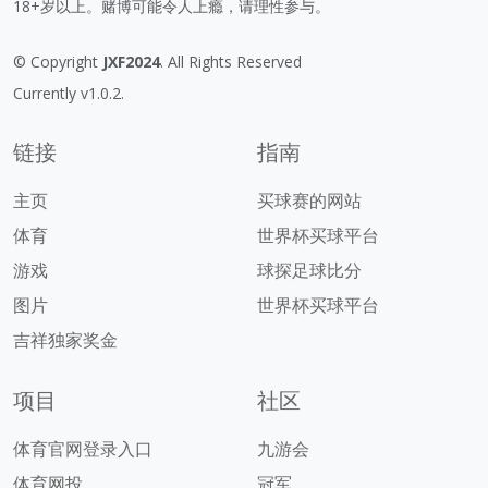
18+岁以上。赌博可能令人上瘾，请理性参与。
© Copyright
JXF2024
. All Rights Reserved
Currently v1.0.2.
链接
指南
主页
买球赛的网站
体育
世界杯买球平台
游戏
球探足球比分
图片
世界杯买球平台
吉祥独家奖金
项目
社区
体育官网登录入口
九游会
体育网投
冠军