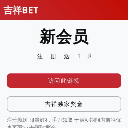
吉祥BET
新会员
注册送18
访问此链接
吉祥独家奖金
注册就送 限量好礼 手刀领取 于活动期间内前往优
惠页面”点击领取”彩金。