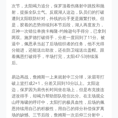
次节，太阳竭力追分，保罗顶着伤痛射中跳投和抛
射，提振全队士气。反观湖人这边，队员们的打破
遭到太阳联防针对，外线的出手更是频繁打铁。但
是，胶着的态势持续到本节后段，湖人再度发力，
庄神一次错位单挑卡梅隆-约翰逊勾手得分，已拿到
两双。施罗德打破得手，分差一度回到了11分。被
逼中，佩恩承当起了后场组织者的任务，他不光得
分能进，还能送出助攻，还在防卫端送出盖帽。跟
着佩恩打破得手，半场打完，太阳47-53持续落
后。
易边再战，詹姆斯一上来就射中三分球，浓眉哥打
破上篮打成2+1，分差又回到10分以上。太阳这
边，保罗因为肩伤长时间坐在场上，但是布克接连
进攻得手，却竭力帮助部队咬住比分。在主场观众
山呼海啸的呼吁中，太阳打的极具血性，后场的佩
恩持续用自己的积极性，用自己的得分补偿保罗离
场的缺憾。三节后段，詹姆斯一次后仰三分射中，