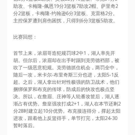
助攻、卡梅隆-佩恩19分3篮板7助攻2帽、萨里奇2
分2篮板，卡梅隆-约翰逊6分3篮板、克雷格2分。
主控保罗遭到肩伤困扰，只得到6分3篮板5助攻。
比赛回想：
首节上来，浓眉哥造犯规罚球2中1，湖人率先开
胡。但尔后，浓眉却在出手时踢到克劳德裆部，被
吹了一级恶意犯规。克劳德抓住机会，两罚全中，
随后一攻，米卡尔-布里奇斯三分也进，太阳5-1反
超。之后，湖人拿出针对性极强的防卫战术，他们
捆绑保罗和布克的传球，防成后的快攻也极点坚
决。所以，在詹眉、庄神等人轮番攻筐后，湖人逐
渐占有优势。詹皇强攻打成2+1，湖人在本节还剩2
分28时建立起10分优势。布克接连得分，撑起太阳
进攻，跟着他上反篮得手，单节打完，太阳24-30
暂时落后。