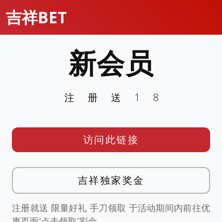
吉祥BET
新会员
注册送18
访问此链接
吉祥独家奖金
注册就送 限量好礼 手刀领取 于活动期间内前往优
惠页面”点击领取”彩金。