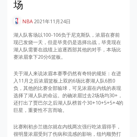
场
NBA
2021年11月24日
湖人队客场以100-106负于尼克斯队，浓眉在赛前
现已发烧一天，但是毕竟仍是选择出战，毕竟现在
湖人队需要在战绩上追逐西部其他的对手，本场比
赛浓眉拿下20分6篮板。
关于湖人来说浓眉本赛季仍然有奇特的规矩：在进
入11月之后浓眉篮板上双的6场比赛湖人队6胜0
负，其他的比赛全部输球，可见浓眉在内线的表现
选择了湖人队的命运。的确浓眉过去2场场均30+，
还打出了贾巴尔之后湖人队榜首个30+10+5+5+4的
巨星，重要性不言而喻。
比赛刚初步兰德尔就在内线两次强行吃浓眉得手，
很明显浓眉受到了伤病和流感的影响，纽约顺势打