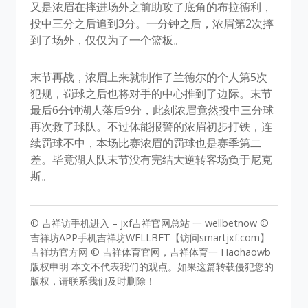
又是浓眉在摔进场外之前助攻了底角的布拉德利，
投中三分之后追到3分。一分钟之后，浓眉第2次摔
到了场外，仅仅为了一个篮板。
末节再战，浓眉上来就制作了兰德尔的个人第5次
犯规，罚球之后也将对手的中心推到了边际。末节
最后6分钟湖人落后9分，此刻浓眉竟然投中三分球
再次救了球队。不过体能报警的浓眉初步打铁，连
续罚球不中，本场比赛浓眉的罚球也是赛季第二
差。毕竟湖人队末节没有完结大逆转客场负于尼克
斯。
© 吉祥访手机进入 – jxf吉祥官网总站 一 wellbetnow ©
吉祥坊APP手机吉祥坊WELLBET【访问smartjxf.com】
吉祥坊官方网 © 吉祥体育官网，吉祥体育一 Haohaowb
版权申明 本文不代表我们的观点。如果这篇转载侵犯您的
版权，请联系我们及时删除！