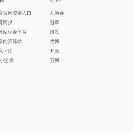
育官网登录入口
九游会
育网投
冠军
球站现金体育
凯发
谱的买球站
优博
竞下注
开云
g小游戏
万博