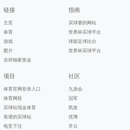
链接
指南
主页
买球赛的网站
体育
世界杯买球平台
游戏
球探足球比分
图片
世界杯买球平台
吉祥独家奖金
项目
社区
体育官网登录入口
九游会
体育网投
冠军
买球站现金体育
凯发
靠谱的买球站
优博
电竞下注
开云