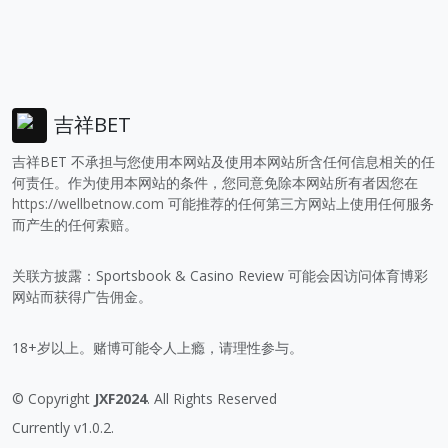
吉祥BET
吉祥BET 不承担与您使用本网站及使用本网站所含任何信息相关的任
何责任。作为使用本网站的条件，您同意免除本网站所有者因您在
https://wellbetnow.com
可能推荐的任何第三方网站上使用任何服务
而产生的任何索赔。
关联方披露：Sportsbook & Casino Review 可能会因访问体育博彩
网站而获得广告佣金。
18+岁以上。赌博可能令人上瘾，请理性参与。
© Copyright
JXF2024
. All Rights Reserved
Currently v1.0.2.