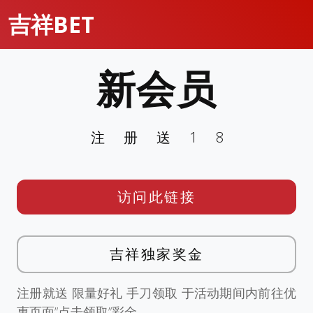
吉祥BET
新会员
注册送18
访问此链接
吉祥独家奖金
注册就送 限量好礼 手刀领取 于活动期间内前往优
惠页面”点击领取”彩金。