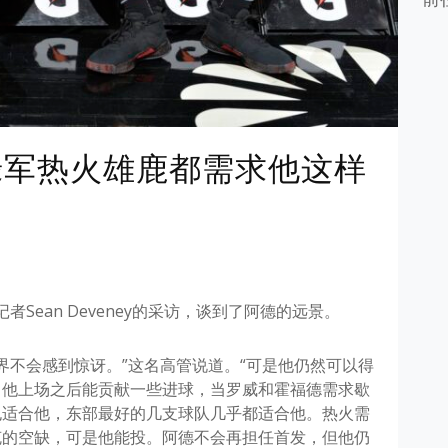
绿军热火雄鹿都需求他这样
者Sean Deveney的采访，谈到了阿德的远景。
界不会感到惊讶。”这名高管说道。“可是他仍然可以得
，他上场之后能贡献一些进球，当罗威和霍福德需求歇
也适合他，东部最好的几支球队几乎都适合他。热火需
克的空缺，可是他能投。阿德不会再担任首发，但他仍