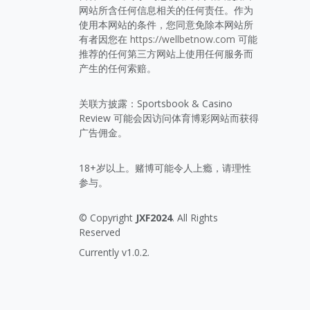
网站所含任何信息相关的任何责任。作为
使用本网站的条件，您同意免除本网站所
有者因您在
https://wellbetnow.com
可能
推荐的任何第三方网站上使用任何服务而
产生的任何索赔。
关联方披露：Sportsbook & Casino
Review 可能会因访问体育博彩网站而获得
广告佣金。
18+岁以上。赌博可能令人上瘾，请理性
参与。
© Copyright
JXF2024
. All Rights
Reserved
Currently v1.0.2.