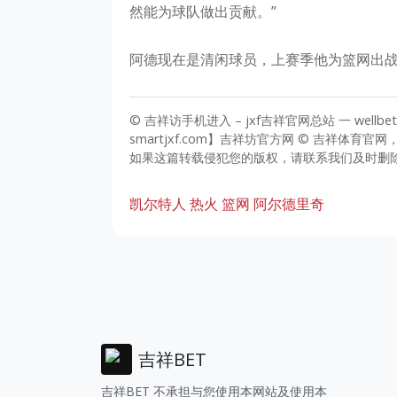
然能为球队做出贡献。”
阿德现在是清闲球员，上赛季他为篮网出战47场
© 吉祥访手机进入 – jxf吉祥官网总站 一 wellb
smartjxf.com】吉祥坊官方网 © 吉祥体育官
如果这篇转载侵犯您的版权，请联系我们及时删
凯尔特人
热火
篮网
阿尔德里奇
吉祥BET
吉祥BET 不承担与您使用本网站及使用本