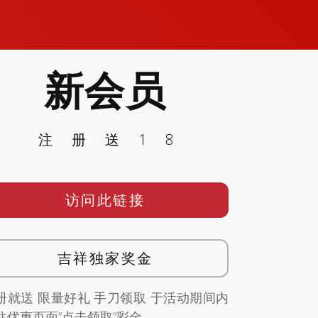
新会员
注册送18
访问此链接
吉祥独家奖金
册就送 限量好礼 手刀领取 于活动期间内
往优惠页面”点击领取”彩金。