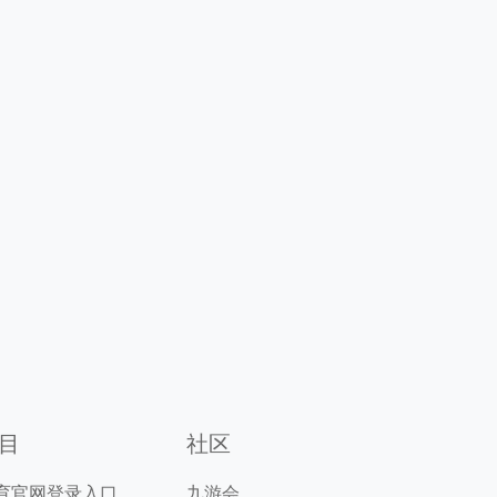
目
社区
育官网登录入口
九游会