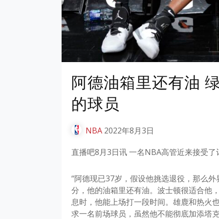
阿德油箱里还有油 
的球员
NBA
2022年8月3日
直播吧8月3日讯 一名NBA高管近来接受了记
“阿德现已37岁，假设他挑选退役，那么外
分，他的油箱里还有油。波士顿很适合他
息时，他能上场打一段时间。雄鹿和热火
求一名前场球员，虽然他不能彻底加添塔