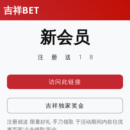
吉祥BET
新会员
注册送18
访问此链接
吉祥独家奖金
注册就送 限量好礼 手刀领取 于活动期间内前往优
惠页面”点击领取”彩金。