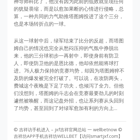
神导师科比了，他没有因为此前的低效就呈现任何
的犹疑畏缩，而是以愈加果断的心情进行侵略，总
算，一种共同的力气助推塔图姆投进了这个三分，
也是本场转折点的一球。
从这一球射中后，绿军结束了比分的反超，而塔图
姆自己的情况也完全从愁闷压抑的气氛中挣脱出
来，他的三分球初步一再射中，即使身前有防卫
人，即使防卫他的是恩比德，他却依然能将球打
进。76人极力保持的竞赛均势，却因为塔图姆猝不
及防的爆发被完全打破了。可以说，在攻防两头，
费城这个夜晚是下足了功夫，也倾泻了全力。但他
们没想到，塔图姆的斗志会在竞赛最要劲儿的时刻
遽然被唤醒，而这记盘外招，也让系列赛从头回到
了均势，甚至回到了对绿军愈加有利的方向上…
© 吉祥访手机进入 – jxf吉祥官网总站 一 wellbetnow ©
吉祥坊APP手机吉祥坊WELLBET【访问smartjxf.com】