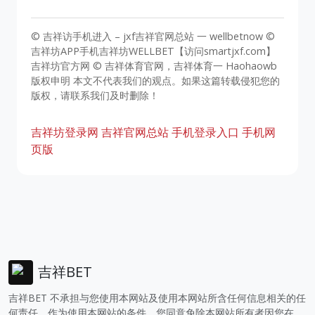
© 吉祥访手机进入 – jxf吉祥官网总站 一 wellbetnow ©
吉祥坊APP手机吉祥坊WELLBET【访问smartjxf.com】
吉祥坊官方网 © 吉祥体育官网，吉祥体育一 Haohaowb
版权申明 本文不代表我们的观点。如果这篇转载侵犯您的
版权，请联系我们及时删除！
吉祥坊登录网
吉祥官网总站
手机登录入口
手机网
页版
吉祥BET
吉祥BET 不承担与您使用本网站及使用本网站所含任何信息相关的任
何责任。作为使用本网站的条件，您同意免除本网站所有者因您在