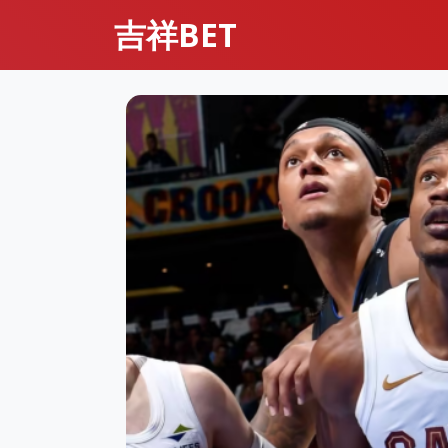
吉祥BET