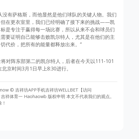
队没有萨格斯，而他显然是他们球队的关键人物。我们
，但在更衣室里，我们已经明确了接下来的挑战——凯
目标是专注于赢得每一场比赛，所以从来不会和球员们
然需要证明自己能够击败凯尔特人，尤其是在他们的主
切代价，把所有的能量都释放出来。”
将对阵东部第二的凯尔特人，后者在今天以111-101
北京时间3月1日早上8:30进行。
etnow © 吉祥坊APP手机吉祥坊WELLBET【访问
网，吉祥体育一 Haohaowb 版权申明 本文不代表我们的观点。
除！