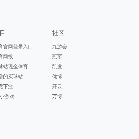
目
社区
育官网登录入口
九游会
育网投
冠军
球站现金体育
凯发
谱的买球站
优博
竞下注
开云
g小游戏
万博