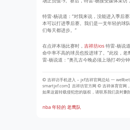
场正负值-9。赛后，特雷-杨接受媒体采访
特雷-杨说道：“对我来说，没能进入季后
本可以打进季后赛。我们是一支年轻的球
们每天都进步。”
在点评本场比赛时，
吉祥坊ios
特雷-杨说
命中率不高的球员也投进球了。”此役，老
雷-杨说道：“奥孔古今晚必须上场打49分
© 吉祥访手机进入 – jxf吉祥官网总站 一 wellb
smartjxf.com】吉祥坊官方网 © 吉祥体育官
如果这篇转载侵犯您的版权，请联系我们及时删
nba
年轻的
老鹰队