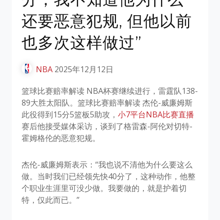
还要恶意犯规, 但他以前
也多次这样做过”
NBA
2025年12月12日
篮球比赛赔率解读 NBA杯赛继续进行，雷霆队138-
89大胜太阳队。篮球比赛赔率解读 杰伦-威廉姆斯
此役得到15分5篮板5助攻，
小7平台NBA比赛直播
赛后他接受媒体采访，谈到了格雷森-阿伦对切特-
霍姆格伦的恶意犯规。
杰伦-威廉姆斯表示：“我也说不清他为什么要这么
做。当时我们已经领先快40分了，这种动作，他整
个职业生涯里可没少做。我要做的，就是护着切
特，仅此而已。”