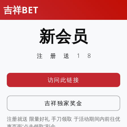
吉祥BET
新会员
注册送18
访问此链接
吉祥独家奖金
注册就送 限量好礼 手刀领取 于活动期间内前往优
惠页面”点击领取”彩金。