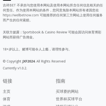
吉祥BET 不承担与您使用本网站及使用本网站所含任何信息相关的任
何责任。作为使用本网站的条件，您同意免除本网站所有者因您在
https://wellbetnow.com
可能推荐的任何第三方网站上使用任何服务
而产生的任何索赔。
关联方披露：Sportsbook & Casino Review 可能会因访问体育博彩
网站而获得广告佣金。
18+岁以上。赌博可能令人上瘾，请理性参与。
© Copyright
JXF2024
. All Rights Reserved
Currently v1.0.2.
链接
指南
主页
买球赛的网站
体育
世界杯买球平台