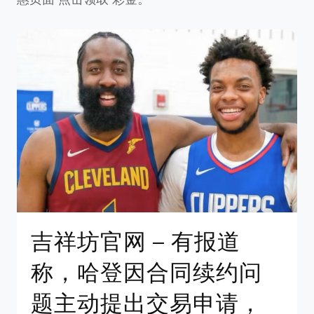
吉祥坊官网 – 有报道
称，哈登因合同续约问
题主动提出交易申请，