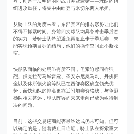
登，则是一次明确的即战力冲冠豪赌——球队的组
织进攻重任，将集中由哈登与米切尔两人承担。
从骑士队的角度来看，东部赛区的排名形势让他们
不得不抓紧时间。身前四支球队均具备冲击季后赛
的实力，若骑士队希望避免再度止步于季后赛、未
能实现预期目标的结局，他们的操作空间正不断收
窄。
快船队面临的处境虽有所不同，但紧迫感同样强
烈。俄克拉荷马城雷霆、圣安东尼奥马刺、丹佛掘
金以及休斯顿火箭等队已在西部赛区确立领先优
势，而快船队的排名更靠近附加赛资格线，与争冠
梯队相去甚远，球队阵容的未来走向已成为亟待解
决的问题。
目前，这些交易磋商能否最终达成仍未可知。但可
以确定的是，随着截止日临近，骑士队在探索重大