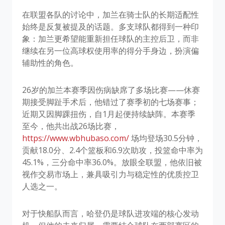
在联盟各队的讨论中，加兰在骑士队的长期适配性
始终是反复被提及的话题。多支球队都得到一种印
象：加兰更希望能重新担任球队的主控后卫，而非
继续在另一位高球权使用率的得分手身边，扮演偏
辅助性的角色。
26岁的加兰本赛季因伤病缺席了多场比赛——休赛
期接受脚趾手术后，他错过了赛季初的七场赛事；
近期又因脚踝扭伤，自1月起便持续缺阵。本赛季
至今，他共出战26场比赛，
https://www.wbhubaso.com/
场均登场30.5分钟，
贡献18.0分、2.4个篮板和6.9次助攻，投篮命中率为
45.1%，三分命中率36.0%。放眼全联盟，他依旧被
视作交易市场上，兼具吸引力与稳定性的优质控卫
人选之一。
对于快船队而言，哈登仍是球队进攻端的核心发动