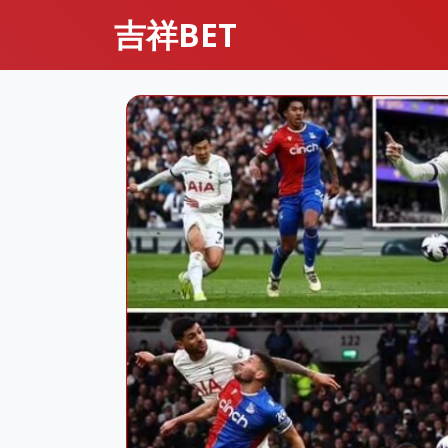
吉祥BET