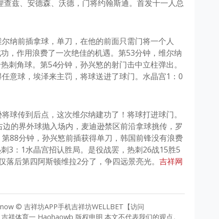
卫理查兹、安德森、沃德，门将约翰斯通。首发十一人总
维尔纳前插拿球，单刀，在他的前面只需门将一个人
功，作用浪费了一次绝佳的机遇。第53分钟，维尔纳
热刺角球。第54分钟，孙兴慜的射门击中立柱弹出。
得任意球，埃泽来主罚，将球送进了球门。水晶宫1：0
逊将球传到后点，这次维尔纳建功了！将球打进球门。
刺右边的界外球抛入场内，麦迪逊禁区前沿拿球挑传，罗
。第88分钟，孙兴慜前插获得单刀，韩国前锋没有浪费
3：1水晶宫招认胜局。是役战罢，热刺26战15胜5
，仅落后第四阿斯顿维拉2分了，争四远景亮光。
吉祥网
etnow © 吉祥坊APP手机吉祥坊WELLBET【访问
网，吉祥体育一 Haohaowb 版权申明 本文不代表我们的观点。