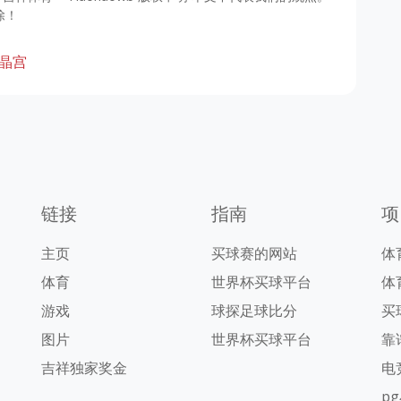
除！
晶宫
链接
指南
项
主页
买球赛的网站
体
体育
世界杯买球平台
体
游戏
球探足球比分
买
图片
世界杯买球平台
靠
吉祥独家奖金
电
p