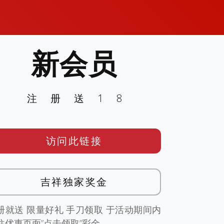
新会员
注册送18
访问此链接
吉祥独家奖金
册就送 限量好礼 手刀领取 于活动期间内
往优惠页面”点击领取”彩金。