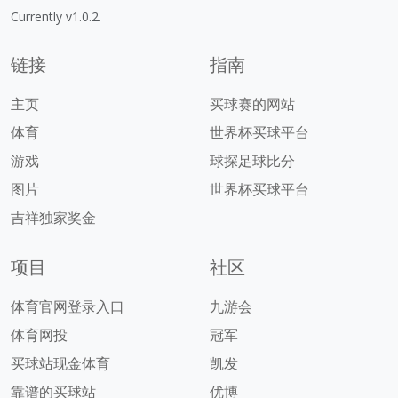
Currently v1.0.2.
链接
指南
主页
买球赛的网站
体育
世界杯买球平台
游戏
球探足球比分
图片
世界杯买球平台
吉祥独家奖金
项目
社区
体育官网登录入口
九游会
体育网投
冠军
买球站现金体育
凯发
靠谱的买球站
优博