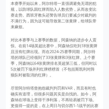
本赛季开始以来，阿尔特塔一直强调避免无谓的犯
规，以防球队因红牌而陷入人数劣势，从而改变比
赛走势。西班牙教头还警告球员们要减少对裁判的
不满行为，因为这可能导致第二张黄牌，给球队带
来麻烦。
对比本赛季与上赛季的数据，阿森纳的进步令人震
惊。在前14场英超比赛中，阿森纳仅吃到18张黄牌
且没有红牌出现。而在2024-25赛季同期，阿尔特
塔的球队已经领到了33张黄牌和3张红牌。上个赛
季，阿森纳以64张黄牌排名英超第三低，但同时以
5次被罚下场并列红牌榜榜首（不包括斯凯利对阵
狼队时被取消的红牌）。
尽管阿尔特塔曾抱怨裁判判罚和VAR，而且有时也
确实有道理，但很多问题其实是自找的。如今，阿
森纳在球场上变得干净利落，不再轻易被罚下场。
更值得一提的是，在上周日与切尔西1-1战平的比赛