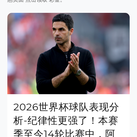
2026世界杯球队表现分
析-纪律性更强了！本赛
季至今14轮比赛中，阿