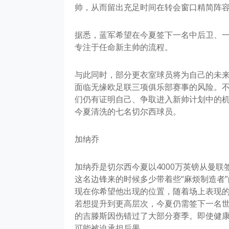
帅，从而留出充足时间在转会窗口精简阵
据悉，蓝军希望在今夏签下一名中后卫、
专注于任命新主帅的流程。
与此同时，部分更衣室球员将为自己的未
面临无缘欧足联三项俱乐部赛事的风险。
们仍有证明自己、争取进入新帅计划中的
今夏清洗的七名切尔西球员。
加纳乔
加纳乔是切尔西今夏以4000万英镑从曼
这名边锋来的时候多少带着些“麻烦制造者
现在你希望他出现的位置，随着场上表现
若想提升到更高层次，今夏仍需签下一名世
的吉滕斯因伤错过了大部分赛季。即使健康
可能被迫承担后果。