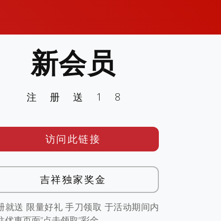
新会员
注册送18
访问此链接
吉祥独家奖金
册就送 限量好礼 手刀领取 于活动期间内
往优惠页面”点击领取”彩金。