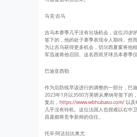
马克·吉乌
吉乌本赛季几乎没有出场机会，这位20岁的
签下的，他的处子赛季表现令人期待。然
为让吉乌获得更多机会，切尔西夏窗将他
军迅速将他召回。这名西班牙球员本赛季仅
巴迪亚西勒
作为后防线早该进行的调整的一部分，巴迪
2023年1月以3500万英镑从摩纳哥签
复出，
https://www.wbhubaso.com/
以及
几乎没有转机。这位法国人也很难以右中卫
昌庞都将竞争新帅的信任。
托辛·阿达拉比奥尤