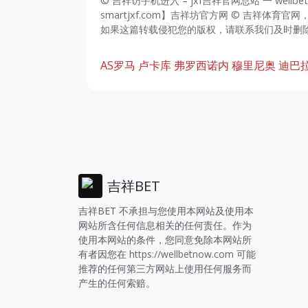
© 吉祥访手机进入 – jxf吉祥官网总站 一 wellb
smartjxf.com】吉祥坊官方网 © 吉祥体育官
如果这篇转载侵犯您的版权，请联系我们及时删
AS罗马
卢卡库
弗罗西诺内
穆里尼奥
迪巴
吉祥BET
吉祥BET 不承担与您使用本网站及使用本
网站所含任何信息相关的任何责任。作为
使用本网站的条件，您同意免除本网站所
有者因您在
https://wellbetnow.com
可能
推荐的任何第三方网站上使用任何服务而
产生的任何索赔。