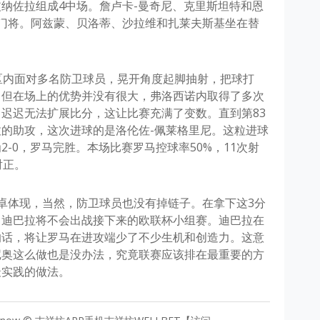
纳佐拉组成4中场。詹卢卡-曼奇尼、克里斯坦特和恩
门将。阿兹蒙、贝洛蒂、沙拉维和扎莱夫斯基坐在替
区内面对多名防卫球员，晃开角度起脚抽射，把球打
，但在场上的优势并没有很大，弗洛西诺内取得了多次
迟迟无法扩展比分，这让比赛充满了变数。直到第83
的助攻，这次进球的是洛伦佐-佩莱格里尼。这粒进球
-0，罗马完胜。本场比赛罗马控球率50%，11次射
射正。
卓体现，当然，防卫球员也没有掉链子。在拿下这3分
，迪巴拉将不会出战接下来的欧联杯小组赛。迪巴拉在
的话，将让罗马在进攻端少了不少生机和创造力。这意
尼奥这么做也是没办法，究竟联赛应该排在最重要的方
最实践的做法。