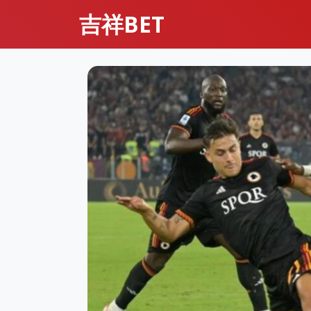
吉祥BET