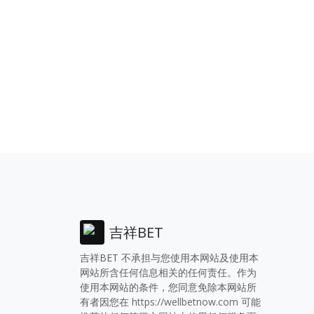
吉祥BET
吉祥BET 不承担与您使用本网站及使用本
网站所含任何信息相关的任何责任。作为
使用本网站的条件，您同意免除本网站所
有者因您在
https://wellbetnow.com
可能