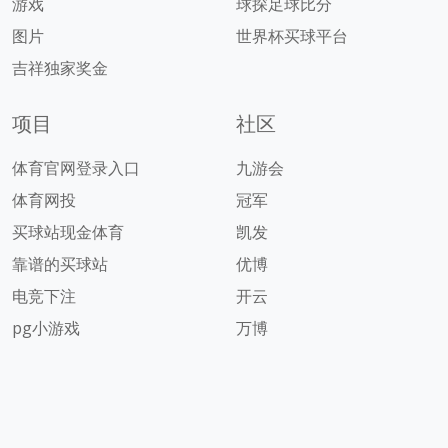
游戏
球探足球比分
图片
世界杯买球平台
吉祥独家奖金
项目
社区
体育官网登录入口
九游会
体育网投
冠军
买球站现金体育
凯发
靠谱的买球站
优博
电竞下注
开云
pg小游戏
万博