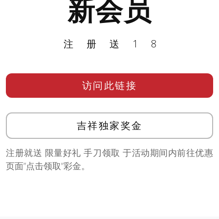
新会员
注册送18
访问此链接
吉祥独家奖金
注册就送 限量好礼 手刀领取 于活动期间内前往优惠
页面”点击领取”彩金。