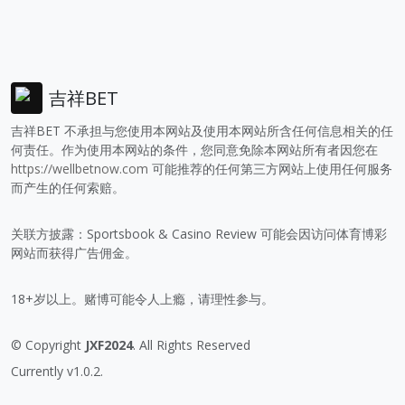
吉祥BET
吉祥BET 不承担与您使用本网站及使用本网站所含任何信息相关的任
何责任。作为使用本网站的条件，您同意免除本网站所有者因您在
https://wellbetnow.com
可能推荐的任何第三方网站上使用任何服务
而产生的任何索赔。
关联方披露：Sportsbook & Casino Review 可能会因访问体育博彩
网站而获得广告佣金。
18+岁以上。赌博可能令人上瘾，请理性参与。
© Copyright
JXF2024
. All Rights Reserved
Currently v1.0.2.