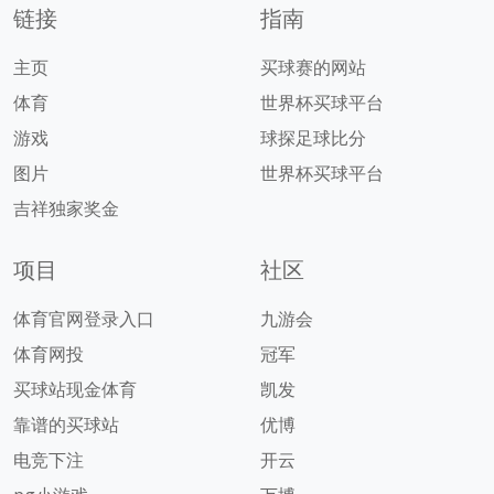
链接
指南
主页
买球赛的网站
体育
世界杯买球平台
游戏
球探足球比分
图片
世界杯买球平台
吉祥独家奖金
项目
社区
体育官网登录入口
九游会
体育网投
冠军
买球站现金体育
凯发
靠谱的买球站
优博
电竞下注
开云