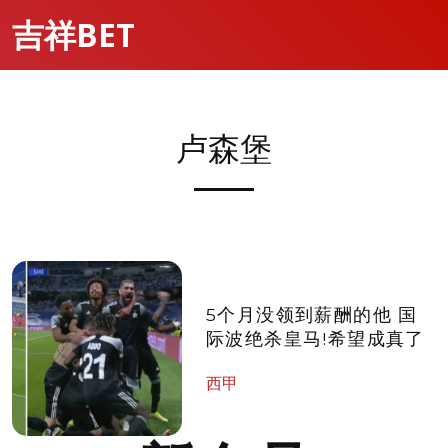
吉祥BET
卢森堡
5个月没领到薪酬的他 国
际波绝杀皇马!希望成真了
西甲