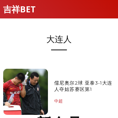
吉祥BET
大连人
儒尼奥尔2球 亚泰3-1大连
人夺姑苏赛区第1
中超