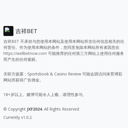
吉祥BET
吉祥BET 不承担与您使用本网站及使用本网站所含任何信息相关的任
何责任。作为使用本网站的条件，您同意免除本网站所有者因您在
https://wellbetnow.com
可能推荐的任何第三方网站上使用任何服务
而产生的任何索赔。
关联方披露：Sportsbook & Casino Review 可能会因访问体育博彩
网站而获得广告佣金。
18+岁以上。赌博可能令人上瘾，请理性参与。
© Copyright
JXF2024
. All Rights Reserved
Currently v1.0.2.