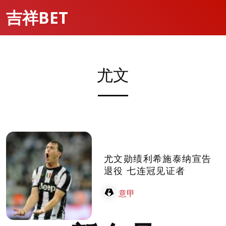
吉祥BET
尤文
尤文勋绩利希施泰纳宣告
退役 七连冠见证者
意甲