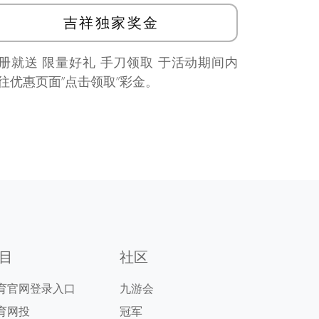
吉祥独家奖金
册就送 限量好礼 手刀领取 于活动期间内
往优惠页面”点击领取”彩金。
目
社区
育官网登录入口
九游会
育网投
冠军