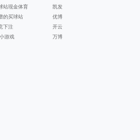
球站现金体育
凯发
谱的买球站
优博
竞下注
开云
g小游戏
万博