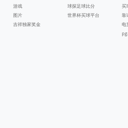
游戏
球探足球比分
买
图片
世界杯买球平台
靠
吉祥独家奖金
电
p