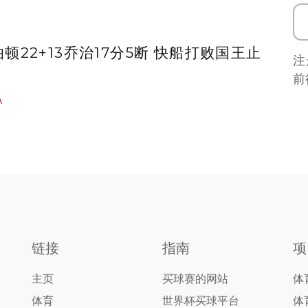
顿22+13乔治17分5断 快船打败国王止
注
前
A
链接
指南
项
主页
买球赛的网站
体
体育
世界杯买球平台
体