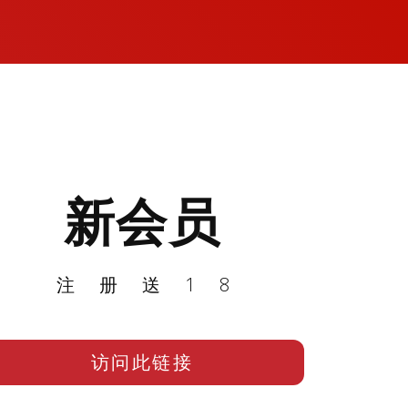
新会员
注册送18
访问此链接