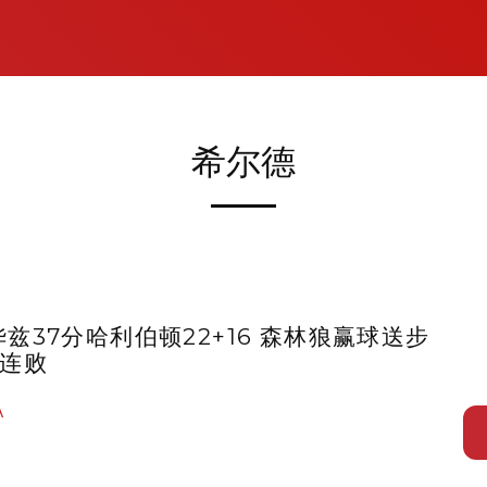
希尔德
兹37分哈利伯顿22+16 森林狼赢球送步
6连败
A