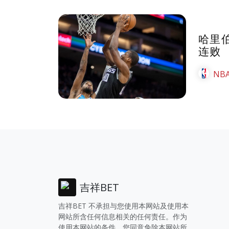
哈里伯
连败
NB
吉祥BET
吉祥BET 不承担与您使用本网站及使用本
网站所含任何信息相关的任何责任。作为
使用本网站的条件，您同意免除本网站所