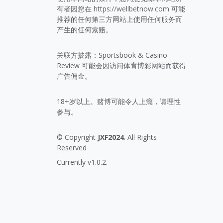
有者因您在
https://wellbetnow.com
可能
推荐的任何第三方网站上使用任何服务而
产生的任何索赔。
关联方披露：Sportsbook & Casino
Review 可能会因访问体育博彩网站而获得
广告佣金。
18+岁以上。赌博可能令人上瘾，请理性
参与。
© Copyright
JXF2024
. All Rights
Reserved
Currently v1.0.2.