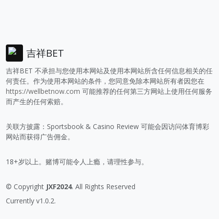
吉祥BET
吉祥BET 不承担与您使用本网站及使用本网站所含任何信息相关的任
何责任。作为使用本网站的条件，您同意免除本网站所有者因您在
https://wellbetnow.com
可能推荐的任何第三方网站上使用任何服务
而产生的任何索赔。
关联方披露：Sportsbook & Casino Review 可能会因访问体育博彩
网站而获得广告佣金。
18+岁以上。赌博可能令人上瘾，请理性参与。
© Copyright
JXF2024
. All Rights Reserved
Currently v1.0.2.