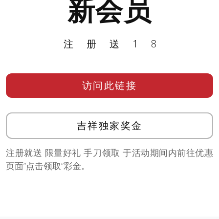
新会员
注册送18
访问此链接
吉祥独家奖金
注册就送 限量好礼 手刀领取 于活动期间内前往优惠
页面”点击领取”彩金。