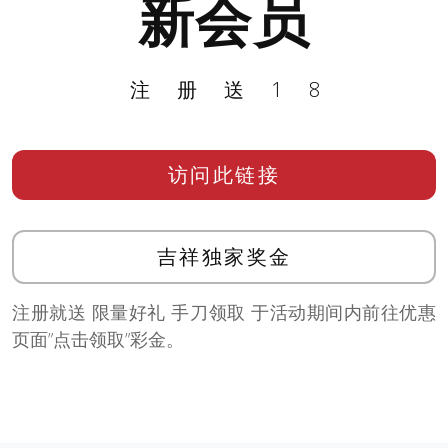
新会员
注册送18
访问此链接
吉祥独家奖金
注册就送 限量好礼 手刀领取 于活动期间内前往优惠
页面”点击领取”彩金。