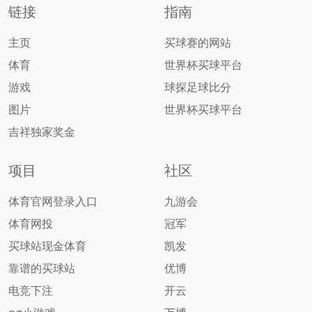
链接
指南
主页
买球赛的网站
体育
世界杯买球平台
游戏
球探足球比分
图片
世界杯买球平台
吉祥独家奖金
项目
社区
体育官网登录入口
九游会
体育网投
冠军
买球站现金体育
凯发
靠谱的买球站
优博
电竞下注
开云