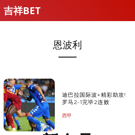
吉祥BET
恩波利
迪巴拉国际波+精彩助攻!
罗马2-1完毕2连败
西甲