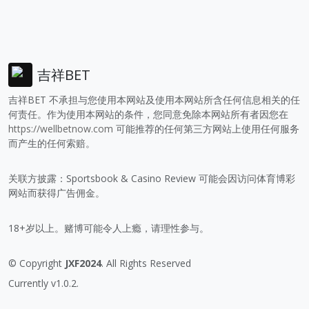
吉祥BET
吉祥BET 不承担与您使用本网站及使用本网站所含任何信息相关的任
何责任。作为使用本网站的条件，您同意免除本网站所有者因您在
https://wellbetnow.com
可能推荐的任何第三方网站上使用任何服务
而产生的任何索赔。
关联方披露：Sportsbook & Casino Review 可能会因访问体育博彩
网站而获得广告佣金。
18+岁以上。赌博可能令人上瘾，请理性参与。
© Copyright
JXF2024
. All Rights Reserved
Currently v1.0.2.