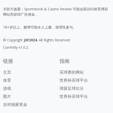
关联方披露：Sportsbook & Casino Review 可能会因访问体育博彩
网站而获得广告佣金。
18+岁以上。赌博可能令人上瘾，请理性参与。
© Copyright
JXF2024
. All Rights Reserved
Currently v1.0.2.
链接
指南
主页
买球赛的网站
体育
世界杯买球平台
游戏
球探足球比分
图片
世界杯买球平台
吉祥独家奖金