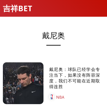
吉祥BET
戴尼奥
戴尼奥：球队已经学会专
注当下，如果没有阵容深
度，我们不可能在近期取
得连胜
NBA