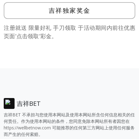
吉祥独家奖金
注册就送 限量好礼 手刀领取 于活动期间内前往优惠
页面”点击领取”彩金。
吉祥BET
吉祥BET 不承担与您使用本网站及使用本网站所含任何信息相关的任
何责任。作为使用本网站的条件，您同意免除本网站所有者因您在
https://wellbetnow.com
可能推荐的任何第三方网站上使用任何服务
而产生的任何索赔。