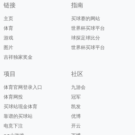
链接
指南
主页
买球赛的网站
体育
世界杯买球平台
游戏
球探足球比分
图片
世界杯买球平台
吉祥独家奖金
项目
社区
体育官网登录入口
九游会
体育网投
冠军
买球站现金体育
凯发
靠谱的买球站
优博
电竞下注
开云