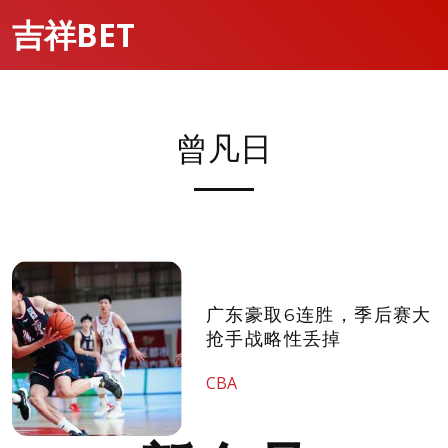
吉祥BET
曾凡日
广东豪取6连胜，季后赛大
抢手战略性丢掉
CBA