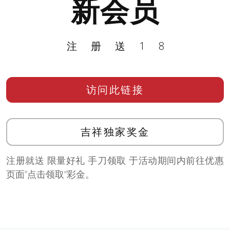
新会员
注册送18
访问此链接
吉祥独家奖金
注册就送 限量好礼 手刀领取 于活动期间内前往优惠
页面”点击领取”彩金。