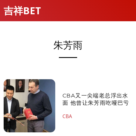
吉祥BET
朱芳雨
CBA又一尖端老总浮出水
面 他曾让朱芳雨吃哑巴亏
CBA