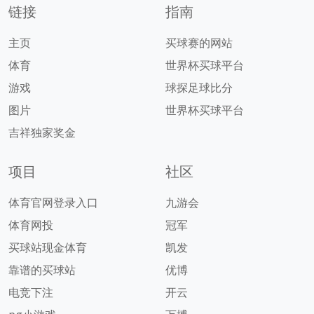
链接
指南
主页
买球赛的网站
体育
世界杯买球平台
游戏
球探足球比分
图片
世界杯买球平台
吉祥独家奖金
项目
社区
体育官网登录入口
九游会
体育网投
冠军
买球站现金体育
凯发
靠谱的买球站
优博
电竞下注
开云