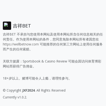
吉祥BET
吉祥BET 不承担与您使用本网站及使用本网站所含任何信息相关的任
何责任。作为使用本网站的条件，您同意免除本网站所有者因您在
https://wellbetnow.com
可能推荐的任何第三方网站上使用任何服务
而产生的任何索赔。
关联方披露：Sportsbook & Casino Review 可能会因访问体育博彩
网站而获得广告佣金。
18+岁以上。赌博可能令人上瘾，请理性参与。
© Copyright
JXF2024
. All Rights Reserved
Currently v1.0.2.