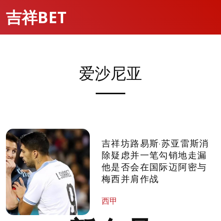
吉祥BET
爱沙尼亚
吉祥坊路易斯·苏亚雷斯消
除疑虑并一笔勾销地走漏
他是否会在国际迈阿密与
梅西并肩作战
西甲