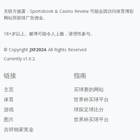
关联方披露：Sportsbook & Casino Review 可能会因访问体育博彩
网站而获得广告佣金。
18+岁以上。赌博可能令人上瘾，请理性参与。
© Copyright
JXF2024
. All Rights Reserved
Currently v1.0.2.
链接
指南
主页
买球赛的网站
体育
世界杯买球平台
游戏
球探足球比分
图片
世界杯买球平台
吉祥独家奖金