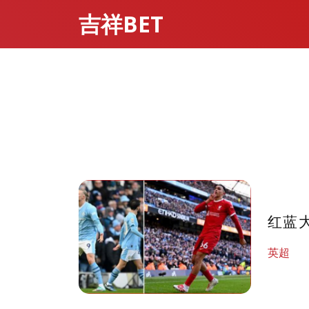
吉祥BET
红蓝
英超