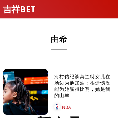
吉祥BET
由希
河村佑纪谈莫兰特女儿在
场边为他加油：很遗憾没
能为她赢得比赛，她是我
的山羊
NBA