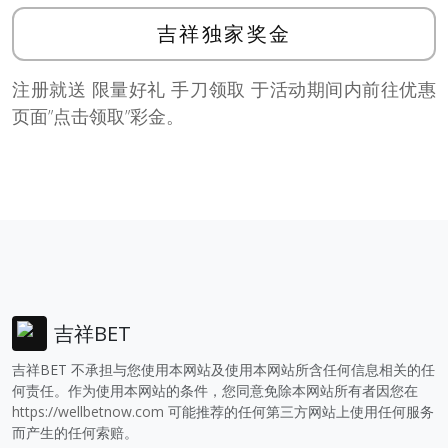
吉祥独家奖金
注册就送 限量好礼 手刀领取 于活动期间内前往优惠
页面”点击领取”彩金。
吉祥BET
吉祥BET 不承担与您使用本网站及使用本网站所含任何信息相关的任
何责任。作为使用本网站的条件，您同意免除本网站所有者因您在
https://wellbetnow.com
可能推荐的任何第三方网站上使用任何服务
而产生的任何索赔。