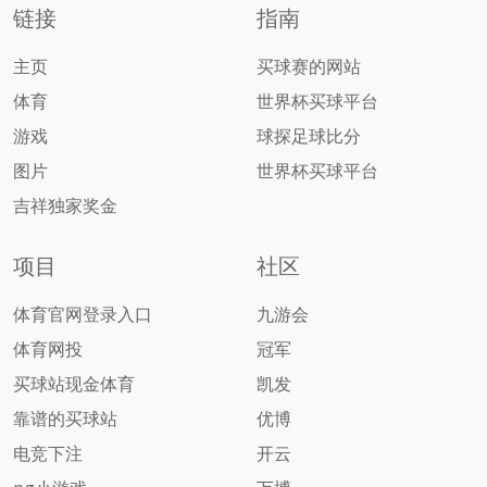
链接
指南
主页
买球赛的网站
体育
世界杯买球平台
游戏
球探足球比分
图片
世界杯买球平台
吉祥独家奖金
项目
社区
体育官网登录入口
九游会
体育网投
冠军
买球站现金体育
凯发
靠谱的买球站
优博
电竞下注
开云