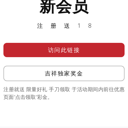
新会员
注册送18
访问此链接
吉祥独家奖金
注册就送 限量好礼 手刀领取 于活动期间内前往优惠
页面”点击领取”彩金。