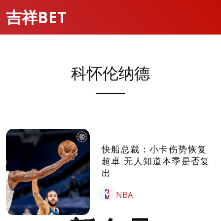
吉祥BET
科怀伦纳德
快船总裁：小卡伤势恢复
超卓 无人知道本季是否复
出
NBA