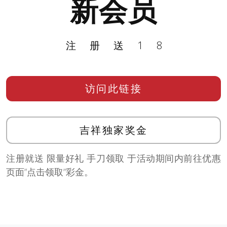
新会员
注册送18
访问此链接
吉祥独家奖金
注册就送 限量好礼 手刀领取 于活动期间内前往优惠
页面”点击领取”彩金。