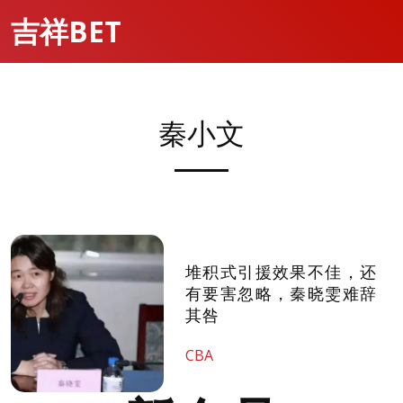
吉祥BET
秦小文
堆积式引援效果不佳，还
有要害忽略，秦晓雯难辞
其咎
CBA