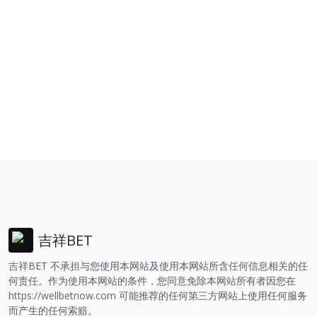
访问此链接
吉祥独家奖金
注册就送 限量好礼 手刀领取 于活动期间内前往优惠
页面”点击领取”彩金。
吉祥BET
吉祥BET 不承担与您使用本网站及使用本网站所含任何信息相关的任
何责任。作为使用本网站的条件，您同意免除本网站所有者因您在
https://wellbetnow.com
可能推荐的任何第三方网站上使用任何服务
而产生的任何索赔。