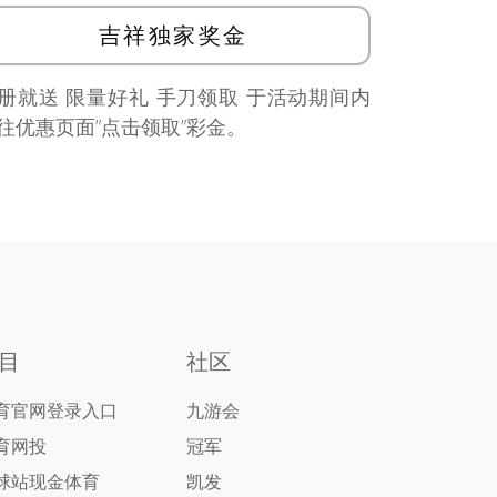
吉祥独家奖金
册就送 限量好礼 手刀领取 于活动期间内
往优惠页面”点击领取”彩金。
目
社区
育官网登录入口
九游会
育网投
冠军
球站现金体育
凯发