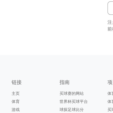
注
前
链接
指南
项
主页
买球赛的网站
体
体育
世界杯买球平台
体
游戏
球探足球比分
买