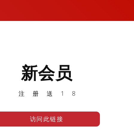
新会员
注册送18
访问此链接