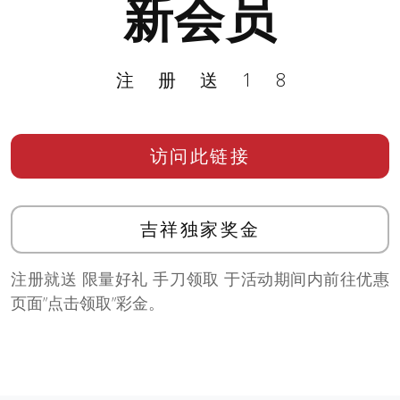
新会员
注册送18
访问此链接
吉祥独家奖金
注册就送 限量好礼 手刀领取 于活动期间内前往优惠
页面”点击领取”彩金。