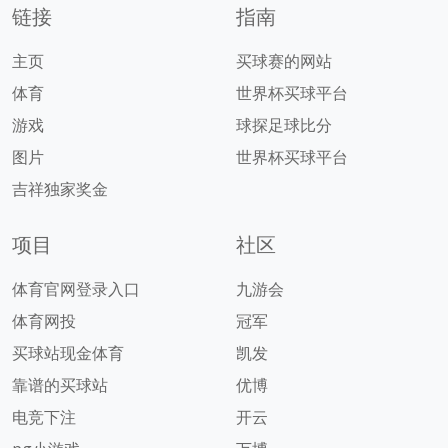
链接
指南
主页
买球赛的网站
体育
世界杯买球平台
游戏
球探足球比分
图片
世界杯买球平台
吉祥独家奖金
项目
社区
体育官网登录入口
九游会
体育网投
冠军
买球站现金体育
凯发
靠谱的买球站
优博
电竞下注
开云