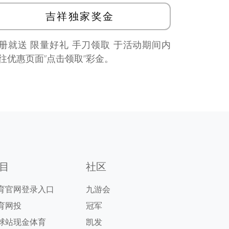
吉祥独家奖金
册就送 限量好礼 手刀领取 于活动期间内
往优惠页面”点击领取”彩金。
目
社区
育官网登录入口
九游会
育网投
冠军
球站现金体育
凯发