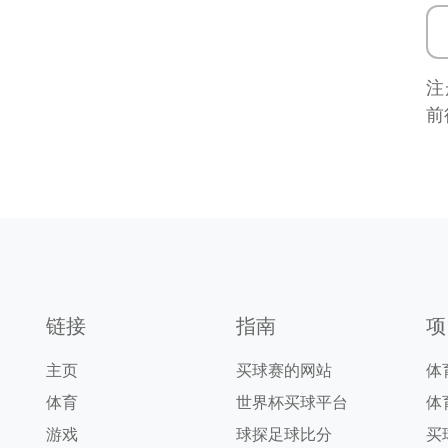
注
前
链接
指南
项
主页
买球赛的网站
体
体育
世界杯买球平台
体
游戏
球探足球比分
买