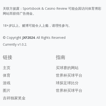
关联方披露：Sportsbook & Casino Review 可能会因访问体育博彩
网站而获得广告佣金。
18+岁以上。赌博可能令人上瘾，请理性参与。
© Copyright
JXF2024
. All Rights Reserved
Currently v1.0.2.
链接
指南
主页
买球赛的网站
体育
世界杯买球平台
游戏
球探足球比分
图片
世界杯买球平台
吉祥独家奖金