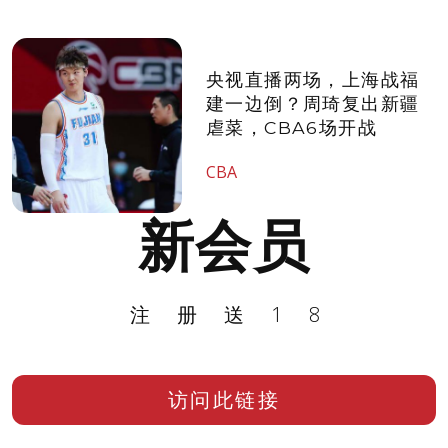
央视直播两场，上海战福
建一边倒？周琦复出新疆
虐菜，CBA6场开战
CBA
新会员
注册送18
访问此链接