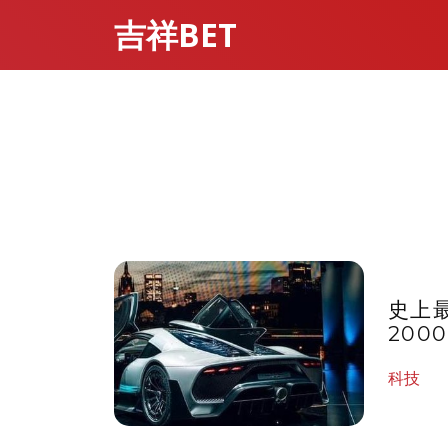
吉祥BET
史上最
200
科技