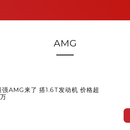
AMG
强AMG来了 搭1.6T发动机 价格超
0万