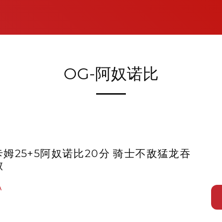
OG-阿奴诺比
姆25+5阿奴诺比20分 骑士不敌猛龙吞
败
A