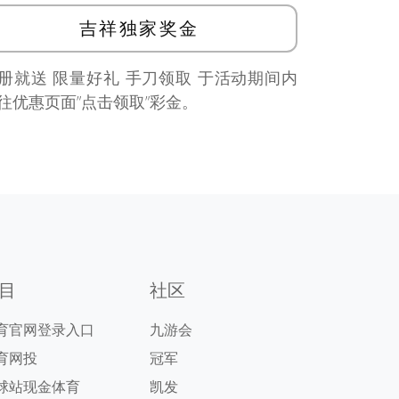
吉祥独家奖金
册就送 限量好礼 手刀领取 于活动期间内
往优惠页面”点击领取”彩金。
目
社区
育官网登录入口
九游会
育网投
冠军
球站现金体育
凯发