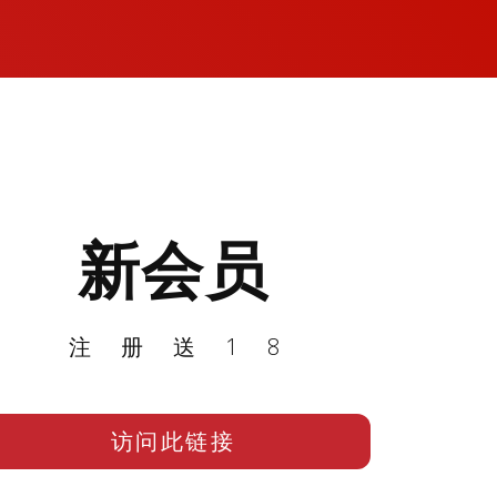
新会员
注册送18
访问此链接