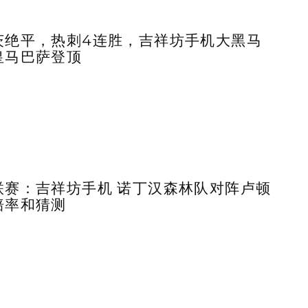
茨绝平，热刺4连胜，吉祥坊手机大黑马
皇马巴萨登顶
联赛：吉祥坊手机 诺丁汉森林队对阵卢顿
赔率和猜测