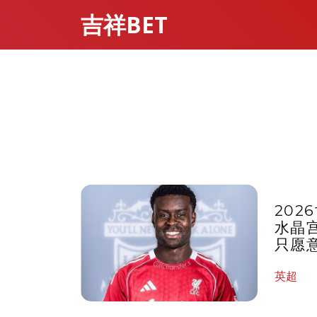
吉祥BET
20
水晶
只愿意
英超