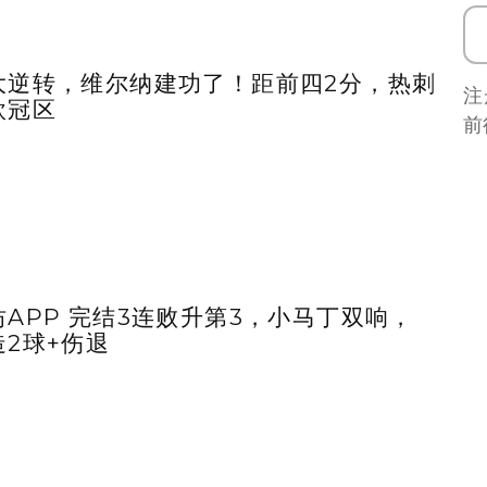
大逆转，维尔纳建功了！距前四2分，热刺
注
欧冠区
前
坊APP 完结3连败升第3，小马丁双响，
造2球+伤退