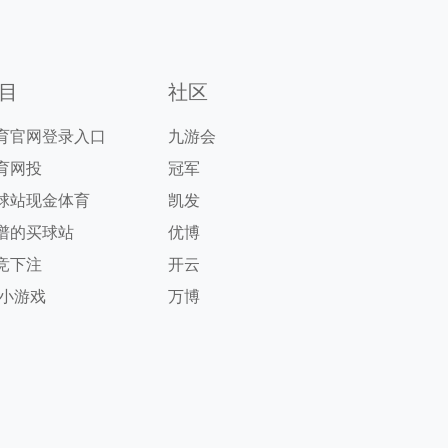
目
社区
育官网登录入口
九游会
育网投
冠军
球站现金体育
凯发
谱的买球站
优博
竞下注
开云
g小游戏
万博