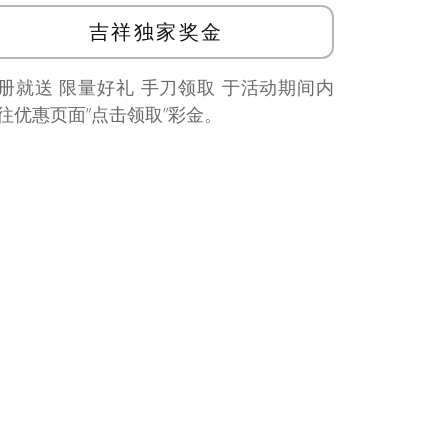
吉祥独家奖金
册就送 限量好礼 手刀领取 于活动期间内
往优惠页面”点击领取”彩金。