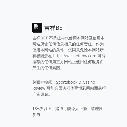
吉祥BET
吉祥BET 不承担与您使用本网站及使用本
网站所含任何信息相关的任何责任。作为
使用本网站的条件，您同意免除本网站所
有者因您在
https://wellbetnow.com
可能
推荐的任何第三方网站上使用任何服务而
产生的任何索赔。
关联方披露：Sportsbook & Casino
Review 可能会因访问体育博彩网站而获得
广告佣金。
18+岁以上。赌博可能令人上瘾，请理性
参与。