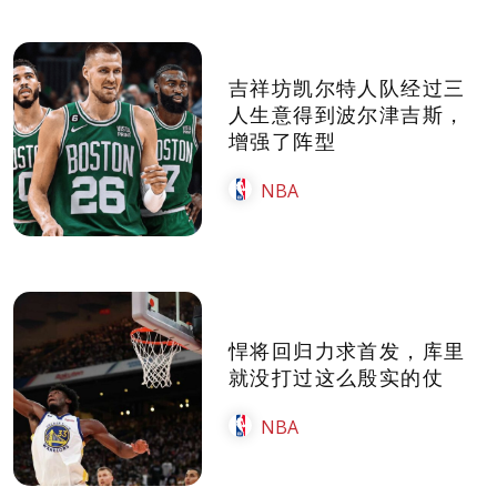
吉祥坊凯尔特人队经过三
人生意得到波尔津吉斯，
增强了阵型
NBA
悍将回归力求首发，库里
就没打过这么殷实的仗
NBA