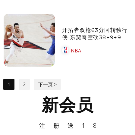
开拓者双枪63分回转独行
侠 东契奇空砍38+9+9
NBA
1
2
下一页 >
新会员
注册送18