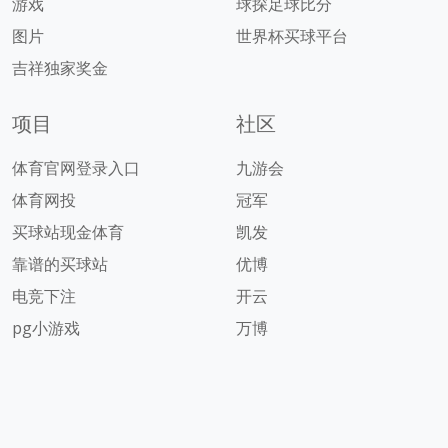
游戏
球探足球比分
图片
世界杯买球平台
吉祥独家奖金
项目
社区
体育官网登录入口
九游会
体育网投
冠军
买球站现金体育
凯发
靠谱的买球站
优博
电竞下注
开云
pg小游戏
万博