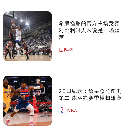
希腊怪胎的官方主场竞赛
对比利时人来说是一场噩
梦
世界杯
20日纪录：詹皇总分前史
第二 森林狼赛季横扫雄鹿
NBA