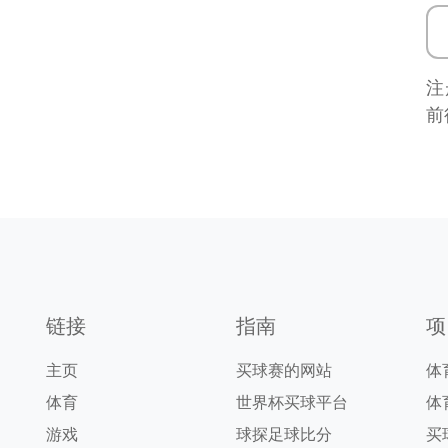
注
前
链接
指南
项
主页
买球赛的网站
体
体育
世界杯买球平台
体
游戏
球探足球比分
买