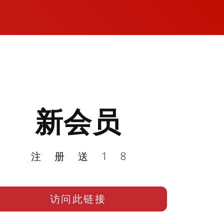
新会员
注册送18
访问此链接