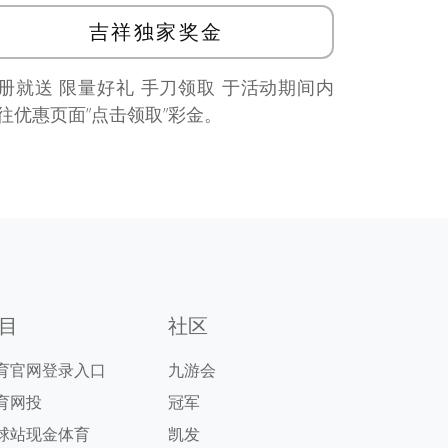
吉祥独家奖金
册就送 限量好礼 手刀领取 于活动期间内
往优惠页面”点击领取”彩金。
目
社区
育官网登录入口
九游会
育网投
冠军
球站现金体育
凯发